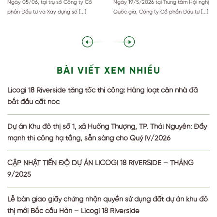
Ngày 05/06, tại trụ sở Công ty Cổ
Ngày 19/5/2026 tại Trung tâm Hội nghị
PHÂN PHỐI CHIẾN LƯỢC
19/5/2026)
phần Đầu tư và Xây dựng số [...]
Quốc gia, Công ty Cổ phần Đầu tư [...]
BÀI VIẾT XEM NHIỀU
Licogi 18 Riverside tăng tốc thi công: Hàng loạt căn nhà đã
bắt đầu cất nóc
Dự án Khu đô thị số 1, xã Huống Thượng, TP. Thái Nguyên: Đẩy
mạnh thi công hạ tầng, sẵn sàng cho Quý IV/2026
CẬP NHẬT TIẾN ĐỘ DỰ ÁN LICOGI 18 RIVERSIDE – THÁNG
9/2025
Lễ bàn giao giấy chứng nhận quyền sử dụng đất dự án khu đô
thị mới Bắc cầu Hàn – Licogi 18 Riverside