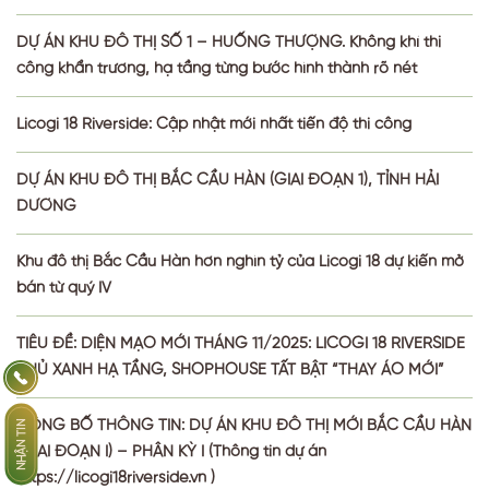
DỰ ÁN KHU ĐÔ THỊ SỐ 1 – HUỐNG THƯỢNG. Không khí thi
công khẩn trương, hạ tầng từng bước hình thành rõ nét
Licogi 18 Riverside: Cập nhật mới nhất tiến độ thi công
DỰ ÁN KHU ĐÔ THỊ BẮC CẦU HÀN (GIAI ĐOẠN 1), TỈNH HẢI
DƯƠNG
Khu đô thị Bắc Cầu Hàn hơn nghìn tỷ của Licogi 18 dự kiến mở
bán từ quý IV
TIÊU ĐỀ: DIỆN MẠO MỚI THÁNG 11/2025: LICOGI 18 RIVERSIDE
PHỦ XANH HẠ TẦNG, SHOPHOUSE TẤT BẬT “THAY ÁO MỚI”
CÔNG BỐ THÔNG TIN: DỰ ÁN KHU ĐÔ THỊ MỚI BẮC CẦU HÀN
NHẬN TIN
(GIAI ĐOẠN I) – PHÂN KỲ I (Thông tin dự án
https://licogi18riverside.vn )