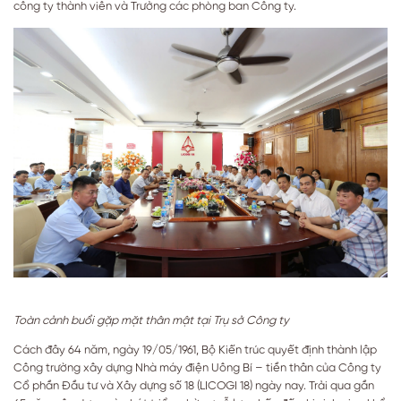
công ty thành viên và Trưởng các phòng ban Công ty.
Toàn cảnh buổi gặp mặt thân mật tại Trụ sở Công ty
Cách đây 64 năm, ngày 19/05/1961, Bộ Kiến trúc quyết định thành lập
Công trường xây dựng Nhà máy điện Uông Bí – tiền thân của Công ty
Cổ phần Đầu tư và Xây dựng số 18 (LICOGI 18) ngày nay. Trải qua gần