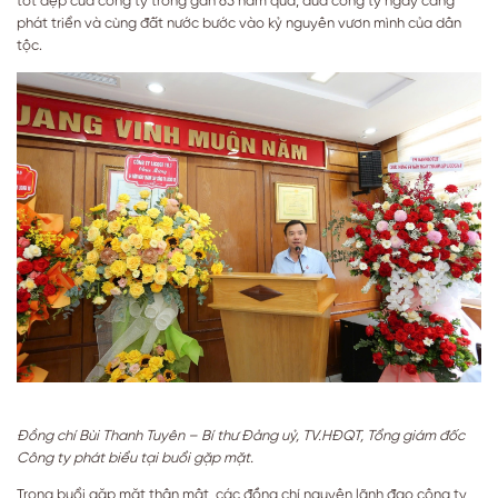
tốt đẹp của công ty trong gần 65 năm qua, đưa công ty ngày càng
phát triển và cùng đất nước bước vào kỷ nguyên vươn mình của dân
tộc.
Đồng chí Bùi Thanh Tuyên – Bí thư Đảng uỷ, TV.HĐQT, Tổng giám đốc
Công ty phát biểu tại buổi gặp mặt.
Trong buổi gặp mặt thân mật, các đồng chí nguyên lãnh đạo công ty