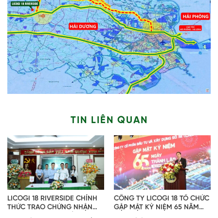
TIN LIÊN QUAN
LICOGI 18 RIVERSIDE CHÍNH
CÔNG TY LICOGI 18 TỔ CHỨC
THỨC TRAO CHỨNG NHẬN
GẶP MẶT KỶ NIỆM 65 NĂM
ĐẠI LÝ CHO CÁC ĐỐI TÁC
NGÀY THÀNH LẬP (19/5/1961 –