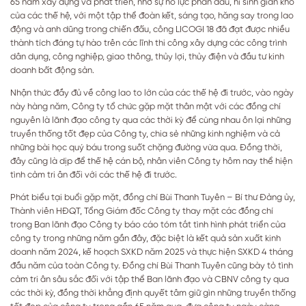
65 năm xây dựng và phát triển, nhờ sự nỗ lực phấn đấu, hi sinh gian khổ
của các thế hệ, với một tập thể đoàn kết, sáng tạo, hăng say trong lao
động và anh dũng trong chiến đấu, công LICOGI 18 đã đạt được nhiều
thành tích đáng tự hào trên các lĩnh thi công xây dựng các công trình
dân dụng, công nghiệp, giao thông, thủy lợi, thủy điện và đầu tư kinh
doanh bất động sản.
Nhận thức đầy đủ về công lao to lớn của các thế hệ đi trước, vào ngày
này hàng năm, Công ty tổ chức gặp mặt thân mật với các đồng chí
nguyên là lãnh đạo công ty qua các thời kỳ để cùng nhau ôn lại những
truyền thống tốt đẹp của Công ty, chia sẻ những kinh nghiệm và cả
những bài học quý báu trong suốt chặng đường vừa qua. Đồng thời,
đây cũng là dịp để thế hệ cán bộ, nhân viên Công ty hôm nay thể hiện
tình cảm tri ân đối với các thế hệ đi trước.
Phát biểu tại buổi gặp mặt, đồng chí Bùi Thanh Tuyên – Bí thư Đảng ủy,
Thành viên HĐQT, Tổng Giám đốc Công ty thay mặt các đồng chí
trong Ban lãnh đạo Công ty báo cáo tóm tắt tình hình phát triển của
công ty trong những năm gần đây, đặc biệt là kết quả sản xuất kinh
doanh năm 2024, kế hoạch SXKD năm 2025 và thực hiện SXKD 4 tháng
đầu năm của toàn Công ty. Đồng chí Bùi Thanh Tuyên cũng bày tỏ tình
cảm tri ân sâu sắc đối với tập thể Ban lãnh đạo và CBNV công ty qua
các thời kỳ, đồng thời khẳng định quyết tâm giữ gìn những truyền thống