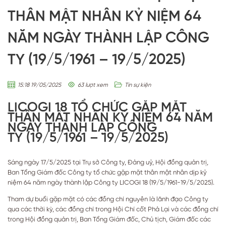
THÂN MẬT NHÂN KỶ NIỆM 64
NĂM NGÀY THÀNH LẬP CÔNG
TY (19/5/1961 – 19/5/2025)
15:18 19/05/2025
63
lượt xem
Tin sự kiện
LICOGI 18 TỔ CHỨC GẶP MẶT
THÂN MẬT NHÂN KỶ NIỆM 64 NĂM
NGÀY THÀNH LẬP CÔNG
TY (19/5/1961 – 19/5/2025)
Sáng ngày 17/5/2025 tại Trụ sở Công ty, Đảng uỷ, Hội đồng quản trị,
Ban Tổng Giám đốc Công ty tổ chức gặp mặt thân mật nhân dịp kỷ
niệm 64 năm ngày thành lập Công ty LICOGI 18 (19/5/1961-19/5/2025).
Tham dự buổi gặp mặt có các đồng chí nguyên là lãnh đạo Công ty
qua các thời kỳ, các đồng chí trong Hội Chí cốt Phả Lại và các đồng chí
trong Hội đồng quản trị, Ban Tổng Giám đốc, Chủ tịch, Giám đốc các