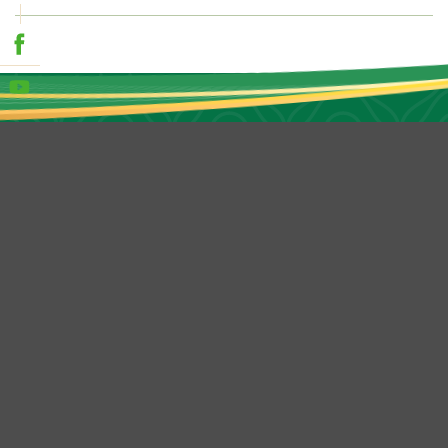
ĐĂNG KÝ NHẬN TƯ VẤN
BẠN QUAN TÂM ĐẾN
Biệt thự
Shop villas
Nhà liền kề
Nhà phố thương mại