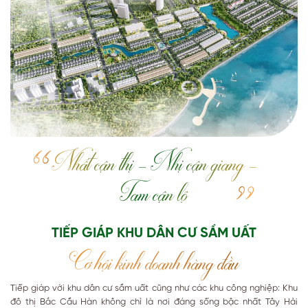
Nhất cận thị – Nhị cận giang –
Tam cận lộ
TIẾP GIÁP KHU DÂN CƯ SẦM UẤT
Cơ hội kinh doanh hàng đầu
Tiếp giáp với khu dân cư sầm uất cũng như các khu công nghiệp: Khu
đô thị Bắc Cầu Hàn không chỉ là nơi đáng sống bậc nhất Tây Hải