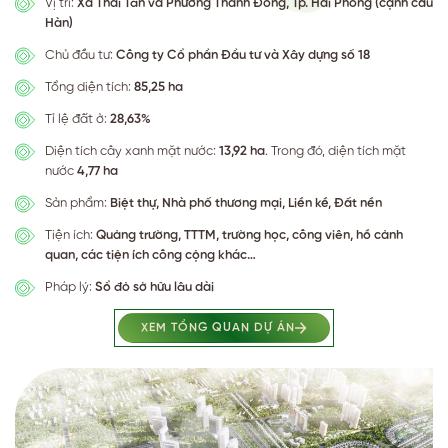
Vị trí:
Xã Thái Tân và Phường Thành Đông, Tp. Hải Phòng (cạnh cầu
Hàn)
Chủ đầu tư:
Công ty Cổ phần Đầu tư và Xây dựng số 18
Tổng diện tích:
85,25 ha
Tỉ lệ đất ở:
28,63%
Diện tích cây xanh mặt nước:
13,92 ha
. Trong đó, diện tích mặt
nước
4,77 ha
Sản phẩm:
Biệt thự, Nhà phố thương mại, Liền kề, Đất nền
Tiện ích:
Quảng trường, TTTM, trường học, công viên, hồ cảnh
quan, các tiện ích công cộng khác…
Pháp lý:
Sổ đỏ sở hữu lâu dài
XEM TỔNG QUAN DỰ ÁN