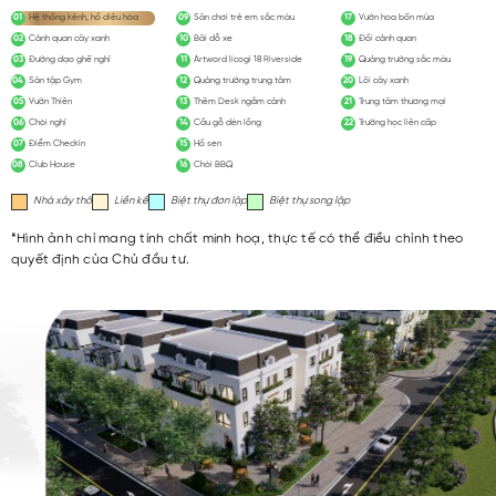
01
Hệ thống kênh, hồ điều hòa
09
Sân chơi trẻ em sắc màu
17
Vườn hoa bốn mùa
02
Cảnh quan cây xanh
10
Bãi đỗ xe
18
Đồi cảnh quan
03
Đường dạo ghế nghỉ
11
Artword licogi 18 Riverside
19
Quảng trường sắc màu
04
Sân tập Gym
12
Quảng trường trung tâm
20
Lõi cây xanh
05
Vườn Thiền
13
Thêm Desk ngắm cảnh
21
Trung tâm thương mại
06
Chòi nghỉ
14
Cầu gỗ đèn lồng
22
Trường học liên cấp
07
Điểm Checkin
15
Hồ sen
08
Club House
16
Chòi BBQ
Nhà xây thô
Liền kề
Biệt thự đơn lập
Biệt thự song lập
*Hình ảnh chỉ mang tính chất minh hoạ, thực tế có thể điều chỉnh theo
quyết định của Chủ đầu tư.