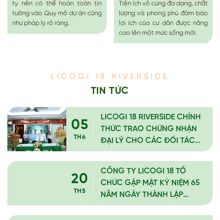
ty nên có thể hoàn toàn tin
Tiện ích vô cùng đa dạng, chất
tưởng vào Quy mô dự án cũng
lượng và phong phú đảm bảo
như pháp lý rõ ràng.
lợi ích của cư dân được nâng
cao lên một mức sống mới.
LICOGI 18 RIVERSIDE
TIN TỨC
LICOGI 18 RIVERSIDE CHÍNH
05
THỨC TRAO CHỨNG NHẬN
TH6
ĐẠI LÝ CHO CÁC ĐỐI TÁC
PHÂN PHỐI CHIẾN LƯỢC
CÔNG TY LICOGI 18 TỔ
20
CHỨC GẶP MẶT KỶ NIỆM 65
TH5
NĂM NGÀY THÀNH LẬP
(19/5/1961 – 19/5/2026)