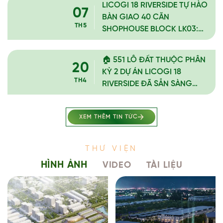
LICOGI 18 RIVERSIDE TỰ HÀO
07
BÀN GIAO 40 CĂN
TH5
SHOPHOUSE BLOCK LK03:
TIẾN ĐỘ THẦN TỐC, CAM
KẾT UY TÍN
🏠 551 LÔ ĐẤT THUỘC PHÂN
20
KỲ 2 DỰ ÁN LICOGI 18
TH4
RIVERSIDE ĐÃ SẴN SÀNG
CHO KHÁCH HÀNG XÂY TỔ
ẤM!
XEM THÊM TIN TỨC
THƯ VIỆN
HÌNH ẢNH
VIDEO
TÀI LIỆU