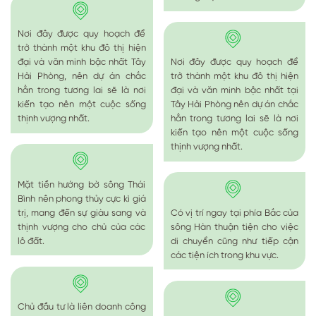
Nơi đây được quy hoạch để
trở thành một khu đô thị hiện
đại và văn minh bậc nhất Tây
Nơi đây được quy hoạch để
Hải Phòng, nên dự án chắc
trở thành một khu đô thị hiện
hẳn trong tương lai sẽ là nơi
đại và văn minh bậc nhất tại
kiến tạo nên một cuộc sống
Tây Hải Phòng nên dự án chắc
thịnh vượng nhất.
hẳn trong tương lai sẽ là nơi
kiến tạo nên một cuộc sống
thịnh vượng nhất.
Mặt tiền hướng bờ sông Thái
Bình nên phong thủy cực kì giá
trị, mang đến sự giàu sang và
Có vị trí ngay tại phía Bắc của
thịnh vượng cho chủ của các
sông Hàn thuận tiện cho việc
lô đất.
di chuyển cũng như tiếp cận
các tiện ích trong khu vực.
Chủ đầu tư là liên doanh công