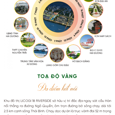
TOẠ ĐỘ VÀNG
Đa điểm kết nối
Khu đô thị LICOGI 18 RIVERSIDE sở hữu vị trí đắc địa ngay sát cầu Hàn
nối thẳng ra đường Ngô Quyền, ôm trọn đường bờ sông chạy dài tới
2.5 km cạnh sông Thái Bình. Chạy dọc dự án là trục vành đai 52 m trọng