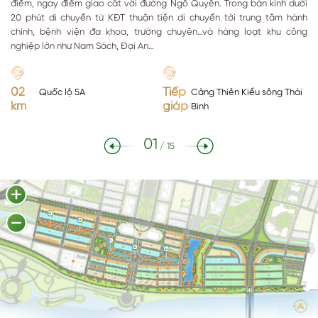
điểm, ngay điểm giao cắt với đường Ngô Quyền. Trong bán kính dưới
20 phút di chuyển từ KĐT thuận tiện di chuyển tới trung tâm hành
chính, bệnh viện đa khoa, trường chuyên…và hàng loạt khu công
nghiệp lớn như Nam Sách, Đại An…
02
Tiếp
Quốc lộ 5A
Cảng Thiên Kiều sông Thái
km
giáp
Bình
01
/
15
01
01
03
06
04
07
02
03
05
01
05
03
02
03
07
04
07
06
02
03
03
06
04
03
04
03
01
06
02
03
02
06
07
21
03
03
10
03
02
19
01
18
03
02
03
02
10
18
08
01
09
02
06
01
06
01
02
09
09
02
18
04
03
10
02
09
02
03
02
06
03
02
01
03
09
01
18
13
06
02
11
20
22
02
06
03
03
02
12
02
10
20
10
03
03
18
20
20
17
10
20
02
06
03
18
20
20
06
02
03
03
20
18
14
02
02
15
18
20
03
03
16
03
03
02
02
02
03
03
03