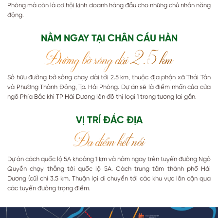
Phòng mà còn là cơ hội kinh doanh hàng đầu cho những chủ nhân năng
động.
NẰM NGAY TẠI CHÂN CẦU HÀN
Đường bờ sông dài 2.5 km
Sở hữu đường bờ sông chạy dài tới 2.5 km, thuộc địa phận xã Thái Tân
và Phường Thành Đông, Tp. Hải Phòng. Dự án sẽ là điểm nhấn của cửa
ngõ Phía Bắc khi TP Hải Dương lên đô thị loại 1 trong tương lai gần.
VỊ TRÍ ĐẮC ĐỊA
Đa điểm kết nối
Dự án cách quốc lộ 5A khoảng 1 km và nằm ngay trên tuyến đường Ngô
Quyền chạy thẳng tới quốc lộ 5A. Cách trung tâm thành phố Hải
Dương (cũ) chỉ 3.5 km. Thuận lợi di chuyển tới các khu vực lân cận qua
các tuyến đường trọng điểm.