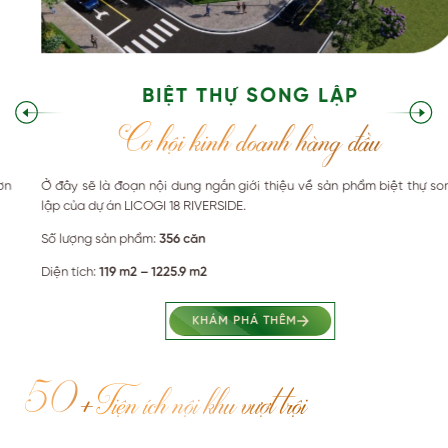
BIỆT THỰ SONG LẬP
Cơ hội kinh doanh hàng đầu
Ở đây sẽ là đoạn nội dung ngắn giới thiệu về sản phẩm biệt thự song
lập của dự án LICOGI 18 RIVERSIDE.
Số lượng sản phẩm:
356 căn
Diện tích:
119 m2 – 1225.9 m2
KHÁM PHÁ THÊM
50+
Tiện ích nội khu vượt trội