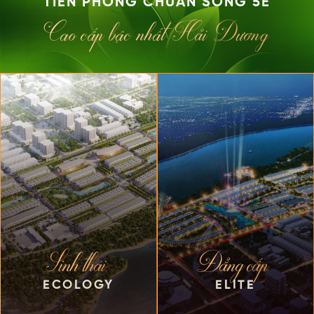
TIÊN PHONG CHUẨN SỐNG 5E
Cao cấp bậc nhất Hải Dương
Sinh thái
Đẳng cấp
ECOLOGY
ELITE