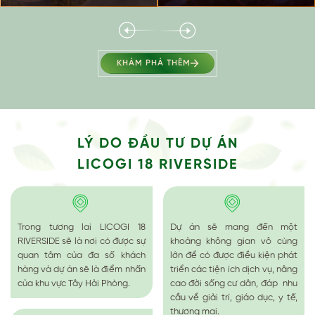
KHÁM PHÁ THÊM
LÝ DO ĐẦU TƯ DỰ ÁN
LICOGI 18 RIVERSIDE
Trong tương lai LICOGI 18
Dự án sẽ mang đến một
RIVERSIDE sẽ là nơi có được sự
khoảng không gian vô cùng
quan tâm của đa số khách
lớn để có được điều kiện phát
hàng và dự án sẽ là điểm nhấn
triển các tiện ích dịch vụ, nâng
của khu vực Tây Hải Phòng.
cao đời sống cư dân, đáp nhu
cầu về giải trí, giáo dục, y tế,
thương mại.