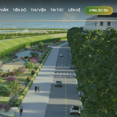
PHẨM
TIẾN ĐỘ
THƯ VIỆN
TIN TỨC
LIÊN HỆ
0986.521.156