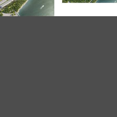
 phóng mặt
c cầu Hàn
ng Lưu Văn Bản đã
 và Đầu tư về việc giải
ự án đầu tư xây dựng khu