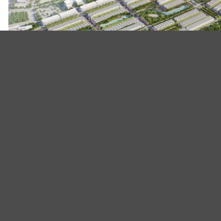
Hải Dương: Gỡ khó trong giải
bằng Dự án Khu đô thị mới Bắ
18/04/2023
105
lượt xem
Ngày 17.4, Phó Chủ tịch Thường trực UBND tỉnh Hải Dươ
có cuộc làm việc với UBND huyện Nam Sách, Sở Kế hoạch
quyết vướng mắc trong công tác giải phóng mặt bằng D
đô thị mới Bắc cầu Hàn (giai đoạn [...]