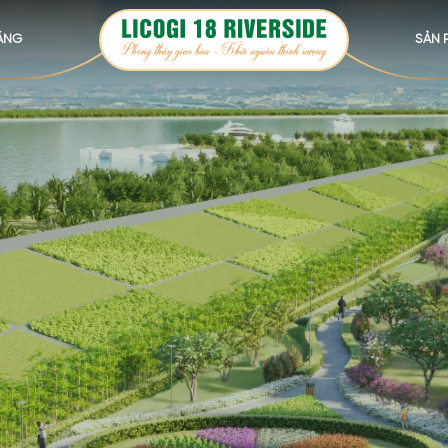
ẰNG
SẢN 