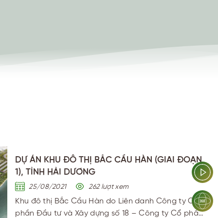
DỰ ÁN KHU ĐÔ THỊ BẮC CẦU HÀN (GIAI ĐOẠN
1), TỈNH HẢI DƯƠNG
25/08/2021
262
lượt xem
Khu đô thị Bắc Cầu Hàn do Liên danh Công ty Cổ
phần Đầu tư và Xây dựng số 18 – Công ty Cổ phần